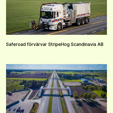
Saferoad förvärvar StripeHog Scandinavia AB